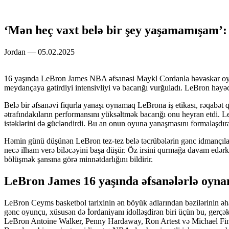
‘Mən heç vaxt belə bir şey yaşamamışam’
Jordan — 05.02.2025
16 yaşında LeBron James NBA əfsanəsi Maykl Cordanla həvəskar oyund
meydançaya gətirdiyi intensivliyi və bacarığı vurğuladı. LeBron həyəc
Belə bir əfsanəvi fiqurla yanaşı oynamaq LeBrona iş etikası, rəqabə
ətrafındakıların performansını yüksəltmək bacarığı onu heyran etdi.
istəklərini də gücləndirdi. Bu an onun oyuna yanaşmasını formalaşdır
Həmin günü düşünən LeBron tez-tez belə təcrübələrin gənc idmançılar 
necə ilham verə biləcəyini başa düşür. Öz irsini qurmağa davam edərk
bölüşmək şansına görə minnətdarlığını bildirir.
LeBron James 16 yaşında əfsanələrlə oynam
LeBron Ceyms basketbol tarixinin ən böyük adlarından bəzilərinin əh
gənc oyunçu, xüsusən də İordaniyanı idolləşdirən biri üçün bu, gerçək
LeBron Antoine Walker, Penny Hardaway, Ron Artest və Michael Finley