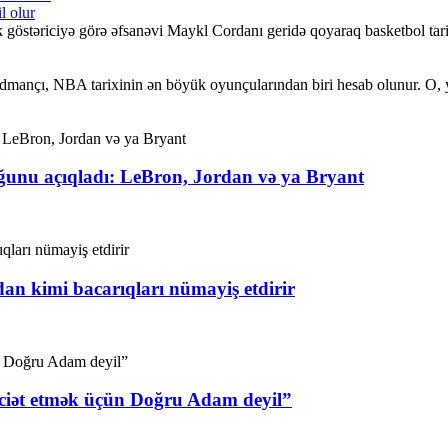
l olur
ik göstəriciyə görə əfsanəvi Maykl Cordanı geridə qoyaraq basketbol tar
idmançı, NBA tarixinin ən böyük oyunçularından biri hesab olunur. O,
unu açıqladı: LeBron, Jordan və ya Bryant
n kimi bacarıqları nümayiş etdirir
ciət etmək üçün Doğru Adam deyil”