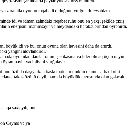
 qeyri-rəsmi şəraitdə də paylar yüksək hiss olunurdu.
yə zarafatla oyunun rəqabətli olduğunu vurğuladı. Əsəblərə
ində idi və idman zalındakı rəqabət ruhu onu ən yaxşı şəkildə çıxış
ların enerjisini mənimsəyir və meydandakı hərəkətlərindən öyrənirdi.
 böyük idi və bu, onun oyuna olan həvəsini daha da artırdı.
əki yanğını alovlandırdı.
mədə öyrənilən dərslər onun iş etikasına və lider olmaq üçün nəyin
an öyrənməyin vacibliyini vurğulayır.
hunu özü ilə daşıyarkən basketbolda mümkün olanın sərhədlərini
də edərək təkcə özünü deyil, həm də böyüklük arzusunda olan gələcək
əlaqə saxlayıb, onu
Bron Ceyms və ya