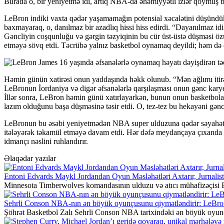
Burada o, bir yeniyetmə idi, artıq NBA-da əhəmiyyətli izlər qoymuş bu
LeBron indiki vaxta qədər yaşamamağın potensial xəcalətini düşündü
baxmayaraq, o, danılmaz bir azadlıq hissi hiss edirdi. “Dayanılmaz idi
Gəncliyin coşqunluğu və gərgin təzyiqinin bu cür üst-üstə düşməsi öz
etməyə sövq etdi. Təcrübə yalnız basketbol oynamaq deyildi; həm də d
Həmin günün xatirəsi onun yaddaşında həkk olunub. “Mən ağlımı itir
LeBronun İordaniya və digər əfsanələrlə qarşılaşması onun gənc karyer
İllər sonra, LeBron həmin günü xatırlayarkən, bunun onun basketbola
lazım olduğunu başa düşməsinə təsir etdi. O, tez-tez bu hekayəni gənc 
LeBronun bu əsəbi yeniyetmədən NBA super ulduzuna qədər səyahəti 
itələyərək təkamül etməyə davam etdi. Hər dəfə meydançaya çıxanda o,
idmançı nəslini ruhlandırır.
Əlaqədar yazılar
Entoni Edvards Maykl Jordandan Oyun Məsləhətləri Axtarır, Jurnalist
Minnesota Timberwolves komandasının ulduzu və atıcı mühafizəçisi 
Sehrli Conson NBA-nın ən böyük oyunçusunu qiymətləndirir: LeBro
Şöhrət Basketbol Zalı Sehrli Conson NBA tarixindəki ən böyük oyunç