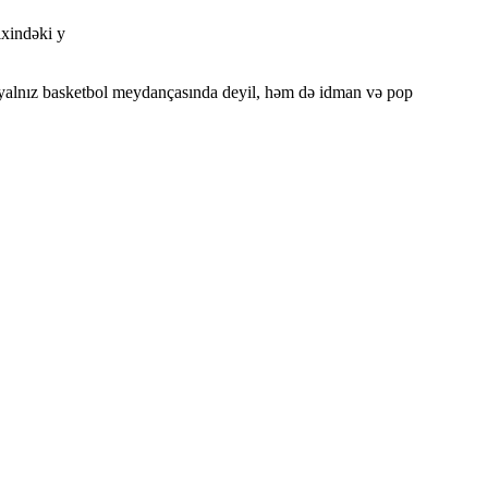
ixindəki y
 yalnız basketbol meydançasında deyil, həm də idman və pop