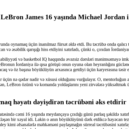
: LeBron James 16 yaşında Michael Jordan 
a oynamaq üçün inanılmaz fürsət əldə etdi. Bu təcrübə onda qalıcı tə
an və əsəbilik qarışığı hiss etdiyini xatırladı, çünki o, çoxdan İordani
t qabiliyyəti və basketbol IQ haqqında əvəzsiz dərsləri mənimsəməyə i
 LeBronun İordaniya ilə qısa görüşü onun oyuna olan heyranlığını güclə
acaq və öz başına böyüklüyün arxasınca getdiyi üçün karyerasına təsir 
üçün nə qədər nadir və xüsusi olduğunu vurğulayır. O, mentorluğun əhə
ən, LeBron özünü və komanda yoldaşlarını yeni zirvələrə yüksəltmək üç
aq həyatı dəyişdirən təcrübəni əks etdirir
atəsində cəmi 16 yaşında meydançaya çıxdığı günü parlaq şəkildə xatırl
ləşən bir xəyal idi. Lakin o anın böyüklüyünü dərk etdikcə həyəcan tez
 kimi əfsanələrlə məhkəməni paylaşmağın sürreal təcrübəsini xatırlaya