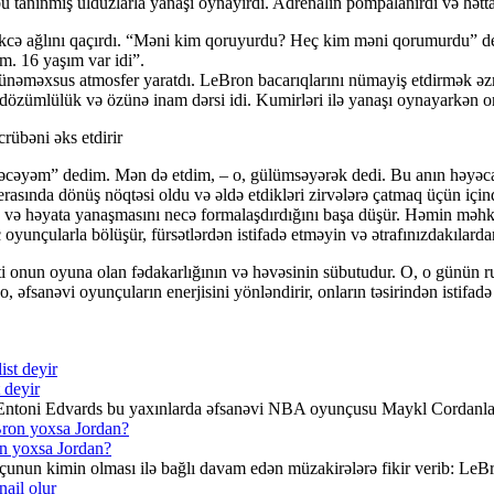
 tanınmış ulduzlarla yanaşı oynayırdı. Adrenalin pompalanırdı və hətta
kcə ağlını qaçırdı. “Məni kim qoruyurdu? Heç kim məni qorumurdu” de
m. 16 yaşım var idi”.
ünəməxsus atmosfer yaratdı. LeBron bacarıqlarını nümayiş etdirmək əzm
özümlülük və özünə inam dərsi idi. Kumirləri ilə yanaşı oynayarkən on
əcəyəm” dedim. Mən də etdim, – o, gülümsəyərək dedi. Bu anın həyəcanı
asında dönüş nöqtəsi oldu və əldə etdikləri zirvələrə çatmaq üçün içind
 və həyata yanaşmasını necə formalaşdırdığını başa düşür. Həmin məhkə
oyunçularla bölüşür, fürsətlərdən istifadə etməyin və ətrafınızdakılard
onun oyuna olan fədakarlığının və həvəsinin sübutudur. O, o günün ru
 əfsanəvi oyunçuların enerjisini yönləndirir, onların təsirindən istifa
 deyir
Entoni Edvards bu yaxınlarda əfsanəvi NBA oyunçusu Maykl Cordanla 
n yoxsa Jordan?
unun kimin olması ilə bağlı davam edən müzakirələrə fikir verib: Le