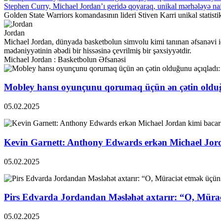
Stephen Curry, Michael Jordan’ı geridə qoyaraq, unikal mərhələyə nai
Golden State Warriors komandasının lideri Stiven Karri unikal statist
Jordan
Michael Jordan, dünyada basketbolun simvolu kimi tanınan əfsanəvi 
mədəniyyətinin əbədi bir hissəsinə çevrilmiş bir şəxsiyyətdir.
Michael Jordan : Basketbolun Əfsanəsi
Mobley hansı oyunçunu qorumaq üçün ən çətin olduğ
05.02.2025
Kevin Garnett: Anthony Edwards erkən Michael Jorda
05.02.2025
Pirs Edvarda Jordandan Məsləhət axtarır: “O, Müra
05.02.2025