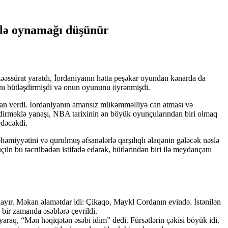
ilə oynamağı düşünür
əssürat yaratdı, İordaniyanın hətta peşəkar oyundan kənarda da
yanı bütləşdirmişdi və onun oyununu öyrənmişdi.
mkan verdi. İordaniyanın amansız mükəmməlliyə can atması və
ndirməklə yanaşı, NBA tarixinin ən böyük oyunçularından biri olmaq
edəcəkdi.
miyyətini və qurulmuş əfsanələrlə qarşılıqlı əlaqənin gələcək nəslə
ün bu təcrübədən istifadə edərək, bütlərindən biri ilə meydançanı
ayır. Məkan əlamətdar idi: Çikaqo, Maykl Cordanın evində. İstənilən
 bir zamanda əsəblərə çevrildi.
raq, “Mən həqiqətən əsəbi idim” dedi. Fürsətlərin çəkisi böyük idi.