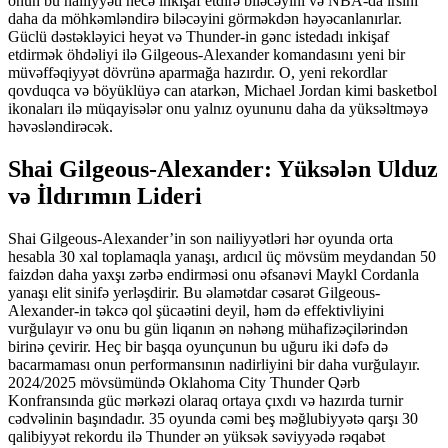
onun bu nailiyyəti necə inkişaf etdirə biləcəyini və NBA-da irsini
daha da möhkəmləndirə biləcəyini görməkdən həyəcanlanırlar.
Güclü dəstəkləyici heyət və Thunder-in gənc istedadı inkişaf
etdirmək öhdəliyi ilə Gilgeous-Alexander komandasını yeni bir
müvəffəqiyyət dövrünə aparmağa hazırdır. O, yeni rekordlar
qovduqca və böyüklüyə can atarkən, Michael Jordan kimi basketbol
ikonaları ilə müqayisələr onu yalnız oyununu daha da yüksəltməyə
həvəsləndirəcək.
Shai Gilgeous-Alexander: Yüksələn Ulduz
və İldırımın Lideri
Shai Gilgeous-Alexander’in son nailiyyətləri hər oyunda orta
hesabla 30 xal toplamaqla yanaşı, ardıcıl üç mövsüm meydandan 50
faizdən daha yaxşı zərbə endirməsi onu əfsanəvi Maykl Cordanla
yanaşı elit sinifə yerləşdirir. Bu əlamətdar cəsarət Gilgeous-
Alexander-in təkcə qol şücaətini deyil, həm də effektivliyini
vurğulayır və onu bu gün liqanın ən nəhəng mühafizəçilərindən
birinə çevirir. Heç bir başqa oyunçunun bu uğuru iki dəfə də
bacarmaması onun performansının nadirliyini bir daha vurğulayır.
2024/2025 mövsümündə Oklahoma City Thunder Qərb
Konfransında güc mərkəzi olaraq ortaya çıxdı və hazırda turnir
cədvəlinin başındadır. 35 oyunda cəmi beş məğlubiyyətə qarşı 30
qalibiyyət rekordu ilə Thunder ən yüksək səviyyədə rəqabət