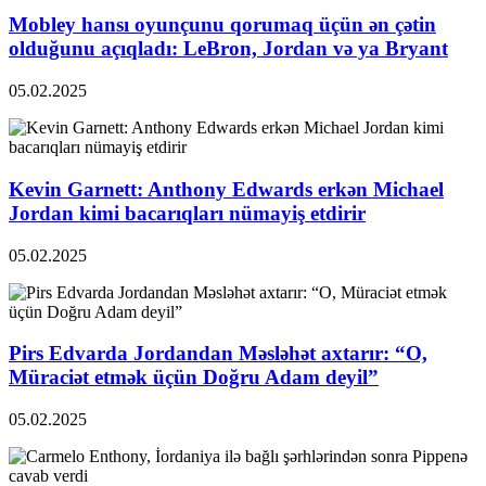
Mobley hansı oyunçunu qorumaq üçün ən çətin
olduğunu açıqladı: LeBron, Jordan və ya Bryant
05.02.2025
Kevin Garnett: Anthony Edwards erkən Michael
Jordan kimi bacarıqları nümayiş etdirir
05.02.2025
Pirs Edvarda Jordandan Məsləhət axtarır: “O,
Müraciət etmək üçün Doğru Adam deyil”
05.02.2025