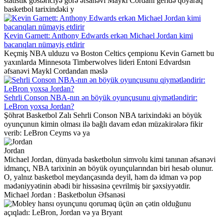
statistik göstəriciyə görə əfsanəvi Maykl Cordanı geridə qoyaraq
basketbol tarixindəki y
Kevin Garnett: Anthony Edwards erkən Michael Jordan kimi
bacarıqları nümayiş etdirir
Keçmiş NBA ulduzu və Boston Celtics çempionu Kevin Garnett bu
yaxınlarda Minnesota Timberwolves lideri Entoni Edvardsın
əfsanəvi Maykl Cordandan məslə
Sehrli Conson NBA-nın ən böyük oyunçusunu qiymətləndirir:
LeBron yoxsa Jordan?
Şöhrət Basketbol Zalı Sehrli Conson NBA tarixindəki ən böyük
oyunçunun kimin olması ilə bağlı davam edən müzakirələrə fikir
verib: LeBron Ceyms və ya
Jordan
Michael Jordan, dünyada basketbolun simvolu kimi tanınan əfsanəvi
idmançı, NBA tarixinin ən böyük oyunçularından biri hesab olunur.
O, yalnız basketbol meydançasında deyil, həm də idman və pop
mədəniyyətinin əbədi bir hissəsinə çevrilmiş bir şəxsiyyətdir.
Michael Jordan : Basketbolun Əfsanəsi