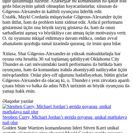
uğur qazanmağa hazırdır. Azarkeşlər bu komandanın nə qədər irəli
gedə biləcəyinin şahidi olmaqdan həyəcanlanırlar, xüsusən də
Gilgeous-Alexander-in kalibrli oyunçusu liderlik edir.
Üstəlik, Maykl Cordanla müqayisələr Gilgeous-Alexander üçün
həm iltifat, həm də problem kimi xidmət edir. Ardıcıl performans
göstərməsi üçün ona böyük təzyiq göstərsə də, həm də onun
sərhədlərini aşmaq və böyüklüyə can atmaq üçün motivasiya verir.
O, öz oyununu inkişaf etdirməyə davam etdikcə, ondan əvvəl
əfsanələrin qoyduğu təməl üzərində quraraq, öz irsini qura bilər.
Xülasə, Shai Gilgeous-Alexander-in yüksək məhsuldarlıqla hər
oyuna orta hesabla 30 xal toplamaq qabiliyyəti Oklahoma City
Thunder-ın cari mövsümdəki təsirli performansı ilə birlikdə həm
oyunçunu, həm də komandanı irəlidə əhəmiyyətli nailiyyətlər üçün
mövqeləndirir. Onlar pley-off uğurunu hədəfləyərkən, bütün gözlər
Gilgeous-Alexander-də olacaq ki, o, Thunder-i yeni zirvələrə aparıb
çıxara bilsin və bəlkə də adını NBA tarixinin ən böyük oyunçusu ilə
yanaşı həkk etsin.
Əlaqədar yazılar
Stephen Curry, Michael Jordan’ı geridə qoyaraq, unikal mərhələyə
nail olur
Golden State Warriors komandasının lideri Stiven Karri unikal