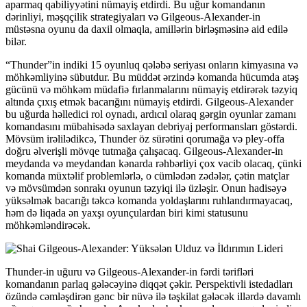
aparmaq qabiliyyətini nümayiş etdirdi. Bu uğur komandanın
dərinliyi, məşqçilik strategiyaları və Gilgeous-Alexander-in
müstəsna oyunu da daxil olmaqla, amillərin birləşməsinə aid edilə
bilər.
“Thunder”in indiki 15 oyunluq qələbə seriyası onların kimyasına və
möhkəmliyinə sübutdur. Bu müddət ərzində komanda hücumda atəş
gücünü və möhkəm müdafiə fırlanmalarını nümayiş etdirərək təzyiq
altında çıxış etmək bacarığını nümayiş etdirdi. Gilgeous-Alexander
bu uğurda həlledici rol oynadı, ardıcıl olaraq gərgin oyunlar zamanı
komandasını mübahisədə saxlayan debriyaj performansları göstərdi.
Mövsüm irəlilədikcə, Thunder öz sürətini qorumağa və pley-offa
doğru əlverişli mövqe tutmağa çalışacaq. Gilgeous-Alexander-in
meydanda və meydandan kənarda rəhbərliyi çox vacib olacaq, çünki
komanda müxtəlif problemlərlə, o cümlədən zədələr, çətin matçlar
və mövsümdən sonrakı oyunun təzyiqi ilə üzləşir. Onun hadisəyə
yüksəlmək bacarığı təkcə komanda yoldaşlarını ruhlandırmayacaq,
həm də liqada ən yaxşı oyunçulardan biri kimi statusunu
möhkəmləndirəcək.
Thunder-in uğuru və Gilgeous-Alexander-in fərdi tərifləri
komandanın parlaq gələcəyinə diqqət çəkir. Perspektivli istedadları
özündə cəmləşdirən gənc bir nüvə ilə təşkilat gələcək illərdə davamlı