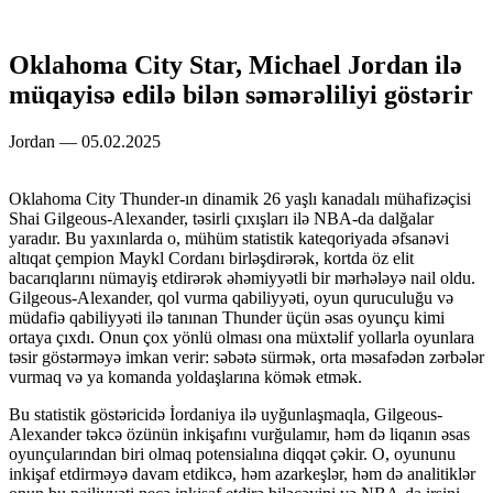
Oklahoma City Star, Michael Jordan ilə
müqayisə edilə bilən səmərəliliyi göstərir
Jordan — 05.02.2025
Oklahoma City Thunder-ın dinamik 26 yaşlı kanadalı mühafizəçisi
Shai Gilgeous-Alexander, təsirli çıxışları ilə NBA-da dalğalar
yaradır. Bu yaxınlarda o, mühüm statistik kateqoriyada əfsanəvi
altıqat çempion Maykl Cordanı birləşdirərək, kortda öz elit
bacarıqlarını nümayiş etdirərək əhəmiyyətli bir mərhələyə nail oldu.
Gilgeous-Alexander, qol vurma qabiliyyəti, oyun quruculuğu və
müdafiə qabiliyyəti ilə tanınan Thunder üçün əsas oyunçu kimi
ortaya çıxdı. Onun çox yönlü olması ona müxtəlif yollarla oyunlara
təsir göstərməyə imkan verir: səbətə sürmək, orta məsafədən zərbələr
vurmaq və ya komanda yoldaşlarına kömək etmək.
Bu statistik göstəricidə İordaniya ilə uyğunlaşmaqla, Gilgeous-
Alexander təkcə özünün inkişafını vurğulamır, həm də liqanın əsas
oyunçularından biri olmaq potensialına diqqət çəkir. O, oyununu
inkişaf etdirməyə davam etdikcə, həm azarkeşlər, həm də analitiklər