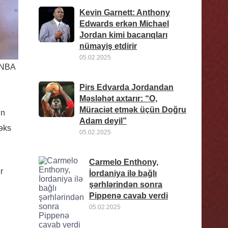
Kevin Garnett: Anthony
Edwards erkən Michael
Jordan kimi bacarıqları
nümayiş etdirir
05.02.2025
: NBA
Pirs Edvarda Jordandan
Məsləhət axtarır: “O,
Müraciət etmək üçün Doğru
un
Adam deyil”
 əks
05.02.2025
Carmelo Enthony,
r
İordaniya ilə bağlı
şərhlərindən sonra
Pippenə cavab verdi
05.02.2025