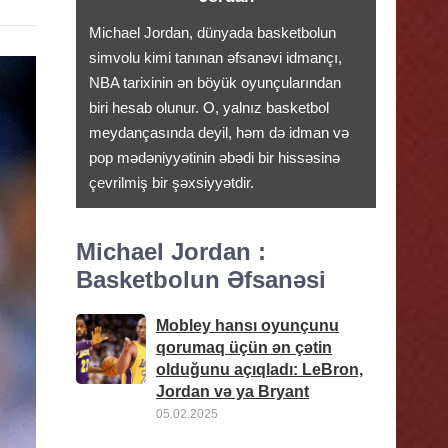
Michael Jordan, dünyada basketbolun
simvolu kimi tanınan əfsanəvi idmançı,
NBA tarixinin ən böyük oyunçularından
biri hesab olunur. O, yalnız basketbol
meydançasında deyil, həm də idman və
pop mədəniyyətinin əbədi bir hissəsinə
çevrilmiş bir şəxsiyyətdir.
Michael Jordan :
Basketbolun Əfsanəsi
Mobley hansı oyunçunu
qorumaq üçün ən çətin
olduğunu açıqladı: LeBron,
Jordan və ya Bryant
05.02.2025