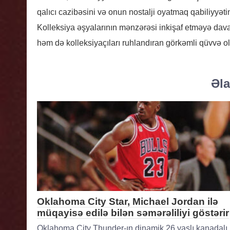
qalıcı cazibəsini və onun nostalji oyatmaq qabiliyyətin
Kolleksiya əşyalarının mənzərəsi inkişaf etməyə dava
həm də kolleksiyaçıları ruhlandıran görkəmli qüvvə ol
Əla
Oklahoma City Star, Michael Jordan ilə
müqayisə edilə bilən səmərəliliyi göstərir
Oklahoma City Thunder-ın dinamik 26 yaşlı kanadalı