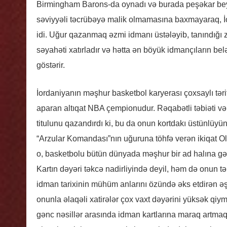
Birmingham Barons-da oynadı və burada peşəkar beysbo
səviyyəli təcrübəyə malik olmamasına baxmayaraq, İor
idi. Uğur qazanmaq əzmi idmanı üstələyib, tanındığı z
səyahəti xatırladır və hətta ən böyük idmançıların belə
göstərir.
İordaniyanın məşhur basketbol karyerası çoxsaylı təri
aparan altıqat NBA çempionudur. Rəqabətli təbiəti və 
titulunu qazandırdı ki, bu da onun kortdakı üstünlüy
“Arzular Komandası”nın uğuruna töhfə verən ikiqat Oli
o, basketbolu bütün dünyada məşhur bir ad halına gət
Kartın dəyəri təkcə nadirliyində deyil, həm də onun təm
idman tarixinin mühüm anlarını özündə əks etdirən əş
onunla əlaqəli xatirələr çox vaxt dəyərini yüksək qiymə
gənc nəsillər arasında idman kartlarına maraq artma