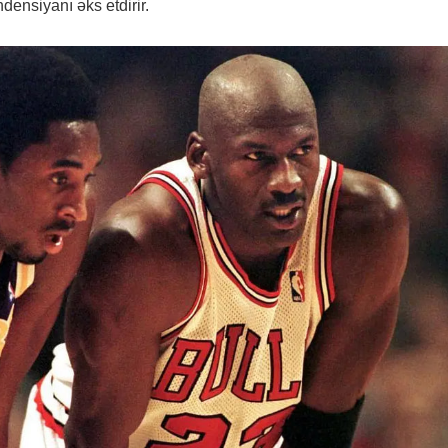
densiyanı əks etdirir.