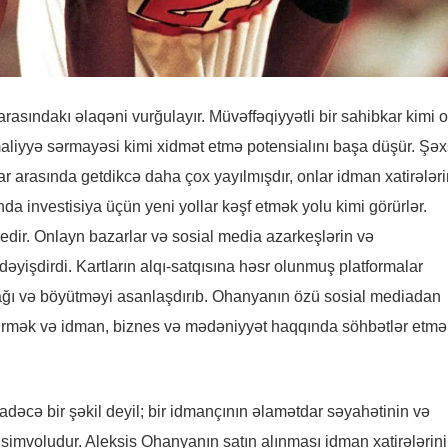
asındakı əlaqəni vurğulayır. Müvəffəqiyyətli bir sahibkar kimi o
maliyyə sərmayəsi kimi xidmət etmə potensialını başa düşür. Şəx
ar arasında getdikcə daha çox yayılmışdır, onlar idman xatirələri
da investisiya üçün yeni yollar kəşf etmək yolu kimi görürlər.
edir. Onlayn bazarlar və sosial media azarkeşlərin və
ni dəyişdirdi. Kartların alqı-satqısına həsr olunmuş platformalar
mağı və böyütməyi asanlaşdırıb. Ohanyanın özü sosial mediadan
tdirmək və idman, biznes və mədəniyyət haqqında söhbətlər etmə
sadəcə bir şəkil deyil; bir idmançının əlamətdar səyahətinin və
simvoludur. Aleksis Ohanyanın satın alınması idman xatirələrin