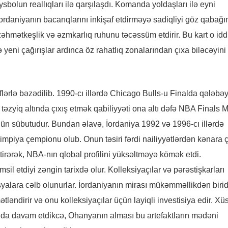
lun reallıqları ilə qarşılaşdı. Komanda yoldaşları ilə eyni
daniyanın bacarıqlarını inkişaf etdirməyə sadiqliyi göz qabağ
əhmətkeşlik və əzmkarlıq ruhunu təcəssüm etdirir. Bu kart o iddi
 yeni çağırışlar ardınca öz rahatlıq zonalarından çıxa biləcəyini
flərlə bəzədilib. 1990-cı illərdə Chicago Bulls-u Finalda qələbə
təzyiq altında çıxış etmək qabiliyyəti ona altı dəfə NBA Finals
ünün sübutudur. Bundan əlavə, İordaniya 1992 və 1996-cı illərdə
mpiya çempionu olub. Onun təsiri fərdi nailiyyətlərdən kənara çı
irərək, NBA-nın qlobal profilini yüksəltməyə kömək etdi.
sil etdiyi zəngin tarixdə olur. Kolleksiyaçılar və pərəstişkarları
yalara cəlb olunurlar. İordaniyanın mirası mükəmməllikdən birid
tləndirir və onu kolleksiyaçılar üçün layiqli investisiya edir. Xü
qda davam etdikcə, Ohanyanın alması bu artefaktların mədəni