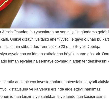
ar Alexis Ohanian, bu yaxınlarda ən son alışı ilə gündəmə gəldi
kartı. Unikal dizaynı və tarixi əhəmiyyəti ilə qeyd olunan bu kart
lı təsirinin sübutudur. Tennis üzrə 23 dəfə Böyük Dəbilqə
iya əşyalarına və idman xatirələrinə böyük maraq göstərir. On
 nadir idman əşyalarına sərmayə qoymağın artan tendensiyasını
 sürətlə artdı, bir çox investor onların potensialını dəyərli aktivlə
imvolik statusuna və karyerası ərzində əldə etdiyi inanılmaz
 onun idman tarixinə və sahibkarlıq və fandomun kəsişməsinə