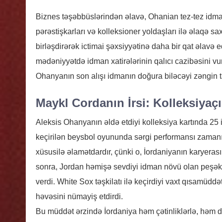
Biznes təşəbbüslərindən əlavə, Ohanian tez-tez idman
pərəstişkarları və kolleksioner yoldaşları ilə əlaqə s
birləşdirərək ictimai şəxsiyyətinə daha bir qat əlavə e
mədəniyyətdə idman xatirələrinin qalıcı cazibəsini vu
Ohanyanın son alışı idmanın doğura biləcəyi zəngin ta
Maykl Cordanın İrsi: Kolleksiyaçı
Aleksis Ohanyanın əldə etdiyi kolleksiya kartında 25 
keçirilən beysbol oyununda sərgi performansı zamanı
xüsusilə əlamətdardır, çünki o, İordaniyanın karyeras
sonra, Jordan həmişə sevdiyi idman növü olan peşə
verdi. White Sox təşkilatı ilə keçirdiyi vaxt qısamüdd
həvəsini nümayiş etdirdi.
Bu müddət ərzində İordaniya həm çətinliklərlə, həm də