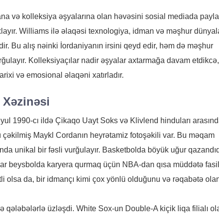
a və kolleksiya əşyalarına olan həvəsini sosial mediada paylaş
axlayır. Williams ilə əlaqəsi texnologiya, idman və məşhur dünyal
dir. Bu alış nəinki İordaniyanın irsini qeyd edir, həm də məşhur
rğulayır. Kolleksiyaçılar nadir əşyalar axtarmağa davam etdikcə,
rixi və emosional əlaqəni xatırladır.
 Xəzinəsi
iyul 1990-cı ildə Çikaqo Uayt Soks və Klivlend hinduları arasın
 çəkilmiş Maykl Cordanın heyrətamiz fotoşəkili var. Bu məqam
ında unikal bir fəsli vurğulayır. Basketbolda böyük uğur qazand
kar beysbolda karyera qurmaq üçün NBA-dan qısa müddətə fasi
ətli olsa da, bir idmançı kimi çox yönlü olduğunu və rəqabətə ola
 qələbələrlə üzləşdi. White Sox-un Double-A kiçik liqa filialı ol