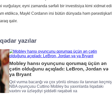
i vurğulayır, eyni zamanda sərfəli bir investisiya kimi xidmət edi
m etdikcə, Maykl Cordanın irsi bütün dünyada həm pərəstişkarla
araq qalır.
qədar yazılar
Mobley hansı oyunçunu qorumaq üçün ən
çətin olduğunu açıqladı: LeBron, Jordan və
ya Bryant
Qol vurma bacarığı və çox yönlü olması ilə tanınan keçmiş
NBA oyunçusu Cuttino Mobley bu yaxınlarda liqadakı
vaxtını və üzləşdiyi şiddətli rəqabəti xa