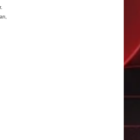
r.
rı,