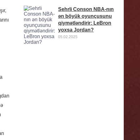
Sehrli Conson NBA-nın
ır,
ən böyük oyunçusunu
arını
qiymətləndirir: LeBron
yoxsa Jordan?
05.02.2025
da
ıqdan
lə
n
an