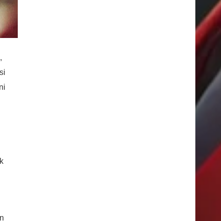
,
si
ni
k
in