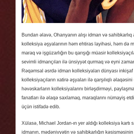
Bundan əlavə, Ohanyanın alışı idman və sahibkarlıq ar
kolleksiya əşyalarının həm ehtiras layihəsi, həm də 
maraq və işgüzarlığın bu qarışığı müasir kolleksiyaçıl
sevimli idmançıları ilə ünsiyyət qurmaq və eyni zaman
Rəqəmsal əsrdə idman kolleksiyaları dünyası inkişaf 
kolleksiyaçıların xatirə əşyaları ilə qarşılıqlı əlaqəsi
həvəskarların kolleksiyalarını birləşdirməyi, paylaş
fanatları ilə əlaqə saxlamaq, maraqlarını nümayiş e
üçün istifadə edib.
Xülasə, Michael Jordan-ın yer aldığı kolleksiya kartı 
idmanın, mədəniyyətin və sahibkarlığın kəsişməsinin 