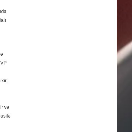
ında
alı
yə
 MVP
xır;
ir və
susilə