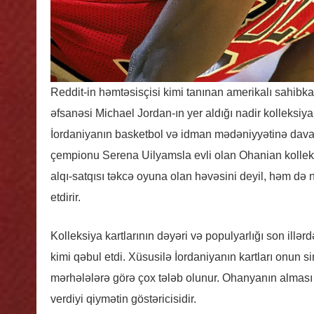
Reddit-in həmtəsisçisi kimi tanınan amerikalı sahibk
əfsanəsi Michael Jordan-ın yer aldığı nadir kolleksiya 
İordaniyanın basketbol və idman mədəniyyətinə davam
çempionu Serena Uilyamsla evli olan Ohanian kolleks
alqı-satqısı təkcə oyuna olan həvəsini deyil, həm də
etdirir.
Kolleksiya kartlarının dəyəri və populyarlığı son illərdə
kimi qəbul etdi. Xüsusilə İordaniyanın kartları onun s
mərhələlərə görə çox tələb olunur. Ohanyanın alması
verdiyi qiymətin göstəricisidir.